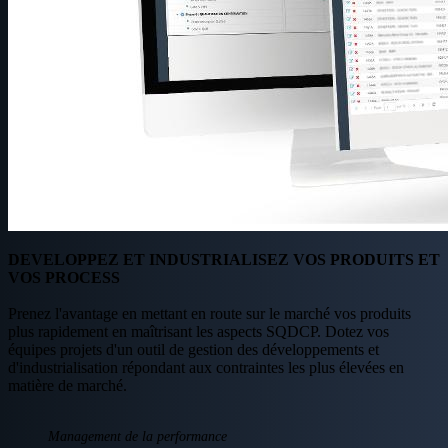
DEVELOPPEZ ET INDUSTRIALISEZ VOS PRODUITS ET
VOS PROCESS
Prenez l'avantage en mettant en route sur le marché vos produits
plus rapidement en maîtrisant les aspects SQDCP. Dotez vos
équipes projets d'un outil de gestion des développements et
d'industrialisation répondant aux contraintes les plus élevées en
matière de marché.
Management de la performance