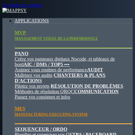
Se rendre au contenu
APPLICATIONS
MVP
MANAGEMENT VISUEL DE LA PERFORMANCE
PANO
Créez vos panneaux digitaux Nocode, et tableaux de
bord
AIC / DMS / TOP5 •••
Animez vous routines de performance
AUDIT
Maîtrisez vos audits
CHANTIERS & PLANS
D'ACTIONS
Pilotez vos projets
RÉSOLUTION DE PROBLÈMES
Méthodes de résolution QRQC
COMMUNICATION
Passez vos consignes et infos
MES
MANUFACTURING EXECUTING SYSTEM
SEQUENCEUR / ORDO
Planifiez et supervisez vos OF
TRS | PACEBOARD