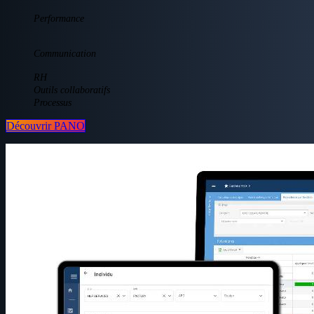
Performance
Communication
RH
Outils collaboratifs
Processus
Découvrir P​​ANO