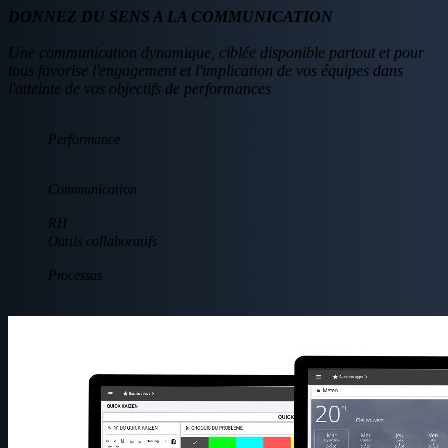
DONNEZ DU SENS A LA COMMUNICATION
Une communication dynamique, ciblée disponible partout et pour
tous favorise l'engagement et l'implication de vos équipes dans
l'atteinte de vos objectifs de performances
Performance
Communication
RH
Outils collaboratifs
Processus