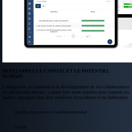
DEVELOPPEZ LE CAPITAL ET LE POTENTIEL
HUMAIN
L'intégration, la formation et le développement de vos collaborateurs
est une priorité absolue. Laissez faire notre solution pour soutenir les
leaders, managers dans leur recherche d'excellence et de fidélisation
Qualification process et habilitation produit
Cockpit