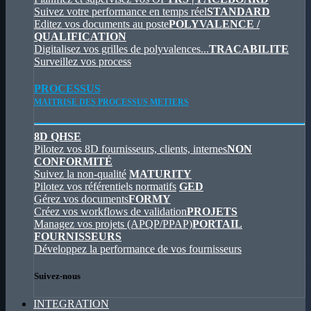
Suivez votre performance en temps réel
STANDARD
Editez vos documents au poste
POLYVALENCE /
QUALIFICATION
Digitalisez vos grilles de polyvalences...
TRACABILITE
Surveillez vos process
PROCESSUS
MAITRISE DES PROCESSUS METIERS
8D QHSE
Pilotez vos 8D fournisseurs, clients, internes
NON
CONFORMITÉ
Suivez la non-qualité
MATURITY
Pilotez vos référentiels normatifs
GED
Gérez vos documents
FORMY
Créez vos workflows de validation
PROJETS
Managez vos projets (APQP/PPAP)
PORTAIL
FOURNISSEURS
Développez la performance de vos fournisseurs
Suivez-nous
INTEGRATION