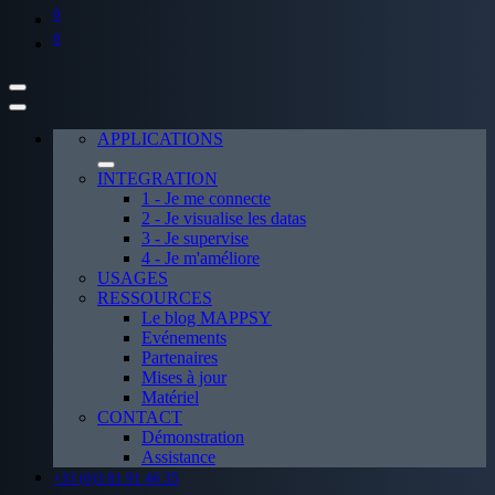
0
0
APPLICATIONS
INTEGRATION
1 - Je me connecte
2 - Je visualise les datas
3 - Je supervise
4 - Je m'améliore
USAGES
RESSOURCES
Le blog MAPPSY
Evénements
Partenaires
Mises à jour
Matériel
CONTACT
Démonstration
Assistance
+33 (0)3 81 91 46 35