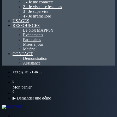
1 - Je me connecte
2 - Je visualise les datas
3 - Je supervise
4 - Je m'améliore
USAGES
RESSOURCES
Le blog MAPPSY
Evénements
Partenaires
Mises à jour
Matériel
CONTACT
Démonstration
Assistance
+33 (0)3 81 91 46 35
0
Mon panier
0
▶ Demander une démo