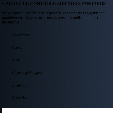
GARDEZ LE CONTROLE SUR VOS STANDARDS
N'ayez plus aucun écart de respect de vos standards en guidant au
quotidien vos équipes sur le terrain avec des outils intuitifs et
intelligents
Data viewer
Gemba
Audit
Gammes périodiques
Escalation
Check-list