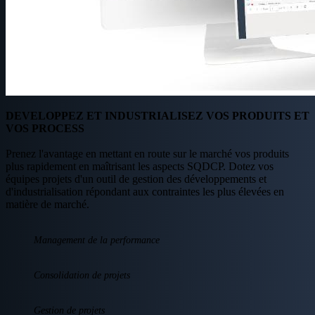
DEVELOPPEZ ET INDUSTRIALISEZ VOS PRODUITS ET
VOS PROCESS
Prenez l'avantage en mettant en route sur le marché vos produits
plus rapidement en maîtrisant les aspects SQDCP. Dotez vos
équipes projets d'un outil de gestion des développements et
d'industrialisation répondant aux contraintes les plus élevées en
matière de marché.
Management de la performance
Consolidation de projets
Gestion de projets