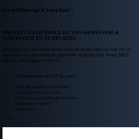
La solution qu'il vous faut !
PRENEZ LE CONTROLE DE VOS SHOPFLOOR &
SUPERVISER EN TEMPS REEL
Intégrez à vos processus d'exécution de production un outil clé en
main qui vous permettra de superviser en temps réel. Notre MES
répond aux exigences ISA 95.
Ordonnancement des OF au poste
Suivi des quantités et des temps
Gestion des docs au poste
Collecte et acquisition des données
Gestion de la qualité
Traçabilité