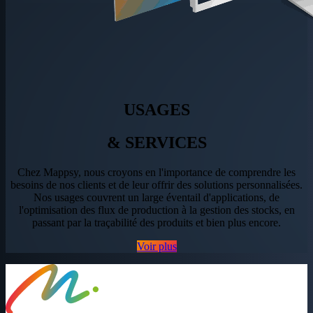
USAGES
& SERVICES
Chez Mappsy, nous croyons en l'importance de comprendre les
besoins de nos clients et de leur offrir des solutions personnalisées.
Nos usages couvrent un large éventail d'applications, de
l'optimisation des flux de production à la gestion des stocks, en
passant par la traçabilité des produits et bien plus encore.
Voir plus