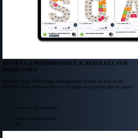
SUIVEZ LA PERFORMANCE & RESOLVEZ VOS
PROBLEMES
Faites de votre DMS Daily Management System un processus
d'amélioration continue dont vos équipes ne pourront plus se passer
Résolution de problèmes​
Suivi de la performance
AIC