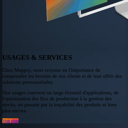
USAGES
& SERVICES
Chez Mappsy, nous croyons en l'importance de
comprendre les besoins de nos clients et de leur offrir des
solutions personnalisées.
Nos usages couvrent un large éventail d'applications, de
l'optimisation des flux de production à la gestion des
stocks, en passant par la traçabilité des produits et bien
plus encore.
Voir plus